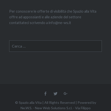
Per conoscere le offerte di visibilità che Spazio alla Vita
offre ad appossianti e alle aziende del settore
contattateci scrivendo a info@ne-ws.it
Ricerca
per:
Facebook
Twitter
Google
+
© Spazio alla Vita | All Rights Reserved | Powered by
Ne.W.S. - New Web Solutions S.r.l.
- Via Filippo