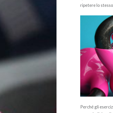
ripetere lo stess
Perché gli eserciz