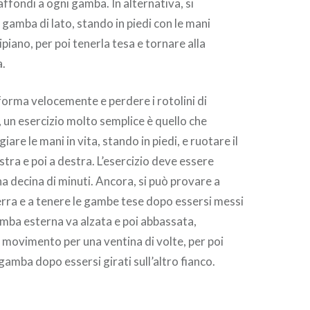
affondi a ogni gamba. In alternativa, si
 gamba di lato, stando in piedi con le mani
piano, per poi tenerla tesa e tornare alla
a.
 forma velocemente e perdere i rotolini di
, un esercizio molto semplice è quello che
are le mani in vita, stando in piedi, e ruotare il
stra e poi a destra. L’esercizio deve essere
a decina di minuti. Ancora, si può provare a
erra e a tenere le gambe tese dopo essersi messi
gamba esterna va alzata e poi abbassata,
movimento per una ventina di volte, per poi
a gamba dopo essersi girati sull’altro fianco.