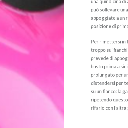
una quindicina di 
può sollevare una
appoggiate a un ri
posizione di prim
Per rimettersi in
troppo sui fianchi
prevede di appoggi
busto prima a sini
prolungato per un
distendersi per t
su un fianco: la 
ripetendo questo 
rifarlo con l’altr