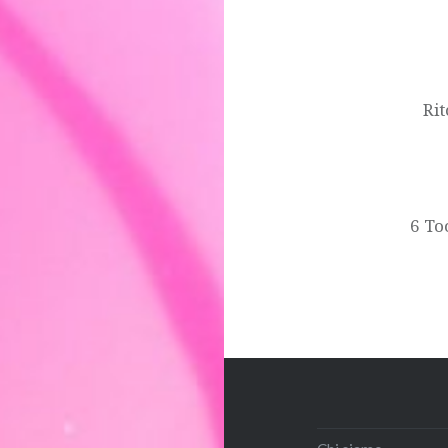
Navigazione
articoli
Ri
6 To