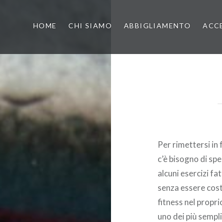
HOME
CHI SIAMO
ABBIGLIAMENTO
ACC
Per rimettersi in 
c’è bisogno di sp
alcuni esercizi fat
senza essere cost
fitness nel propr
uno dei più sempli