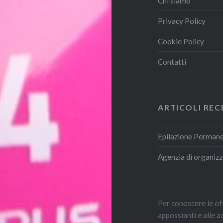
Chi siamo
Privacy Policy
Cookie Policy
Contatti
ARTICOLI REC
Epilazione Permanen
Agenzia di organizz
Per conoscere le off
appossianti e alle 