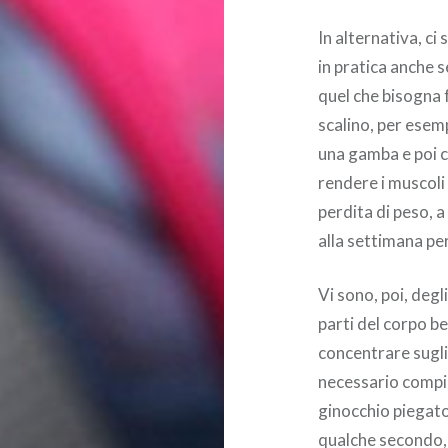
In alternativa, ci
in pratica anche s
quel che bisogna 
scalino, per esemp
una gamba e poi c
rendere i muscoli
perdita di peso, 
alla settimana per
Vi sono, poi, degli
parti del corpo ben
concentrare sugli 
necessario compie
ginocchio piegato
qualche secondo, s