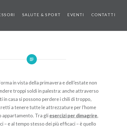
ESSORI
SALUTE & SPORT
EVENTI
CONTATTI
forma in vista della primavera e dell’estate non
endere troppi soldi in palestra: anche attraverso
ti in casa si possono perdere i chili di troppo,
retti a tenere tutte le attrezzature per l’home
io appartamento. Tra gli
esercizi per dimagrire
,
ci – e al tempo stesso dei più efficaci – è quello